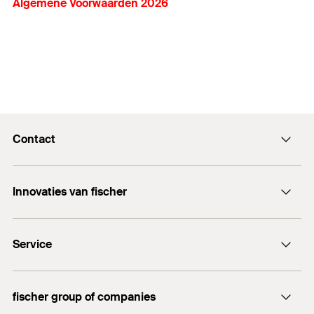
Algemene Voorwaarden 2026
Contact
Contactformulier
Innovaties van fischer
info@fischer.nl
DuoLine
+31 35 6 95 66 66
Service
DuoSeal
Traploze stelschroef FAFS
Documentatie
FIS V Plus
fischer group of companies
Technisch advies