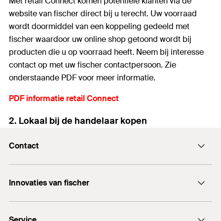
Met retail Connect komen potentiële klanten via de
website van fischer direct bij u terecht. Uw voorraad
wordt doormiddel van een koppeling gedeeld met
fischer waardoor uw online shop getoond wordt bij
producten die u op voorraad heeft. Neem bij interesse
contact op met uw fischer contactpersoon. Zie
onderstaande PDF voor meer informatie.
PDF informatie retail Connect
2. Lokaal bij de handelaar kopen
Contact
Contactformulier
Innovaties van fischer
info@fischer.nl
DuoLine
+31 35 6 95 66 66
Service