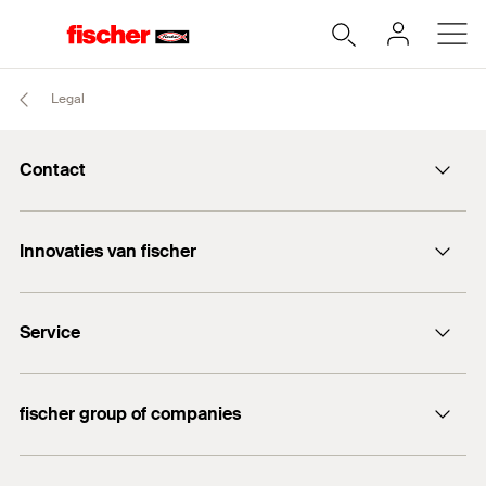
Legal
Contact
Contactformulier
Innovaties van fischer
info@fischer.nl
DuoLine
+31 35 6 95 66 66
Service
DuoSeal
Traploze stelschroef FAFS
Documentatie
FIS V Plus
fischer group of companies
Technisch advies
fischer Consulting