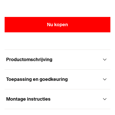
Nu kopen
Productomschrijving
Toepassing en goedkeuring
Montagehulpstuk voor verzonken installatie
Voordelen
Montage instructies
Toepassingen
Aangepast hulpstuk voor diepe montage