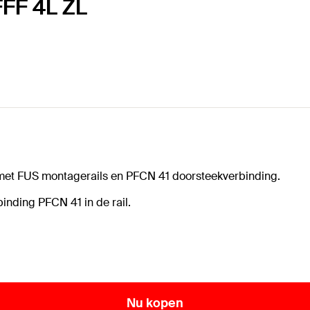
FFF 4L ZL
 met FUS montagerails en PFCN 41 doorsteekverbinding.
inding PFCN 41 in de rail.
Nu kopen