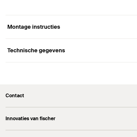
Montage instructies
Technische gegevens
Installation FTP K
1
2
3
Hoeveelheid
Soort verpakking
Contact
GTIN (EAN-Code)
Contactformulier
Innovaties van fischer
info@fischer.nl
DuoLine